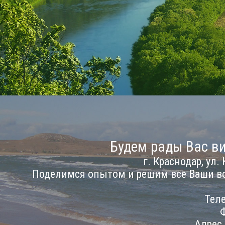
Будем рады Вас ви
г. Краснодар, ул. 
Поделимся опытом и решим все Ваши в
Теле
Ф
Адрес