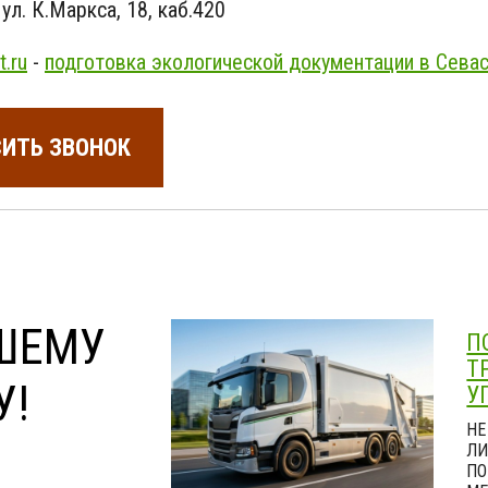
л. К.Маркса, 18, каб.420
.ru
-
подготовка экологической документации в Сева
ИТЬ ЗВОНОК
ШЕМУ
П
Т
У!
У
НЕ
ЛИ
ПО