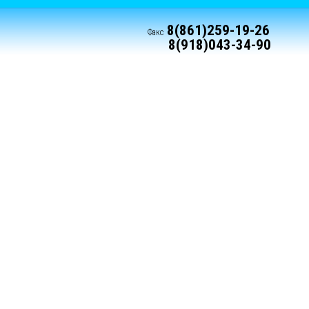
8(861)259-19-26
Факс
8(918)043-34-90