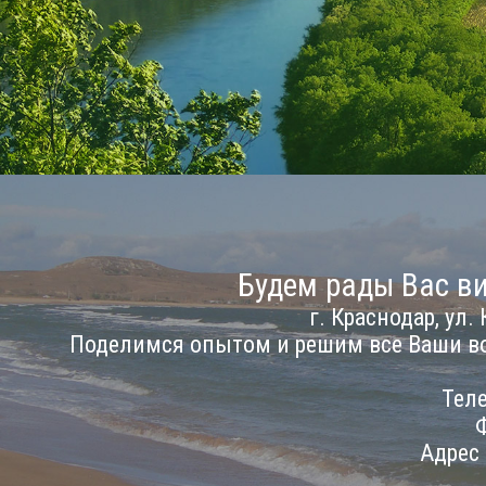
Будем рады Вас ви
г. Краснодар, ул. 
Поделимся опытом и решим все Ваши в
Теле
Ф
Адрес