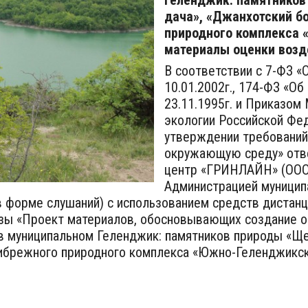
Геленджик: памятников
дача», «Джанхотский б
природного комплекса 
материалы оценки возд
В соответствии с 7-ФЗ 
10.01.2002г., 174-ФЗ «Об
23.11.1995г. и Приказом
экологии Российской Фед
утверждении требований
окружающую среду» отв
центр «ГРИНЛАЙН» (ООО
Администрацией муницип
 форме слушаний) с использованием средств дистанц
изы «Проект материалов, обосновывающих создание 
в муниципальном Геленджик: памятников природы «Ще
рибрежного природного комплекса «Южно-Геленджикск