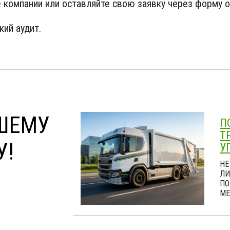
 компании или оставляйте свою заявку через форму 
кий аудит.
ШЕМУ
П
Т
У!
У
НЕ
ЛИ
ПО
МЕ