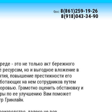
8(861)259-19-26
Факс
8(918)043-34-90
еде - это не только акт бережного
ё ресурсам, но и выгодное вложение в
ятия, повышение престижности его
аботающих на нем сотрудников путем
оровью. Грамотно оценить обстановку и
ры по ее улучшению Вам поможет
тр Гринлайн.
роизводство, далеко не все