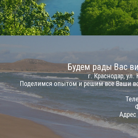
Будем рады Вас ви
г. Краснодар, ул. 
Поделимся опытом и решим все Ваши в
Теле
Ф
Адрес