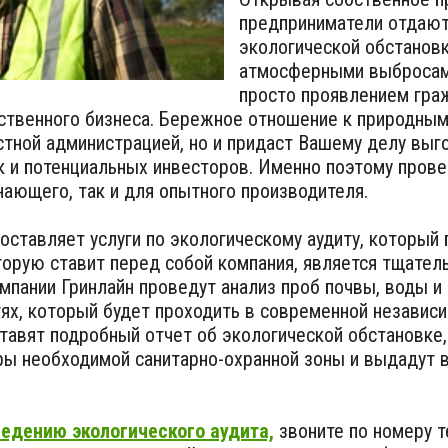
предприниматели отдают 
экологической обстановк
атмосферными выбросами
просто проявлением граж
ственного бизнеса. Бережное отношение к природным
стной администрацией, но и придаст Вашему делу вы
ак и потенциальных инвесторов. Именно поэтому пров
ающего, так и для опытного производителя.
оставляет услуги по экологическому аудиту, которы
торую ставит перед собой компания, является тщател
пании Гринлайн проведут анализ проб почвы, воды и 
тях, который будет проходить в современной независ
ставят подробный отчет об экологической обстановке
еры необходимой санитарно-охранной зоны и выдадут
ведению экологического аудита,
звоните по номеру т