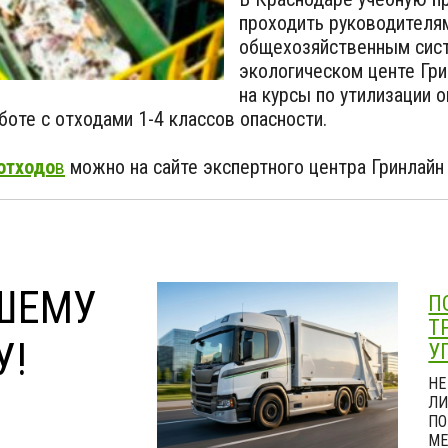
проходить руководителям
общехозяйственным сист
экологическом центе Гри
на курсы по утилизации 
боте с отходами 1-4 классов опасности.
отходо
в
можно на сайте экспертного центра Гринлайн
ШЕМУ
П
Т
У!
У
НЕ
ЛИ
ПО
МЕ