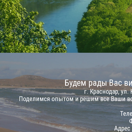
Будем рады Вас ви
г. Краснодар, ул. 
Поделимся опытом и решим все Ваши в
Теле
Ф
Адрес