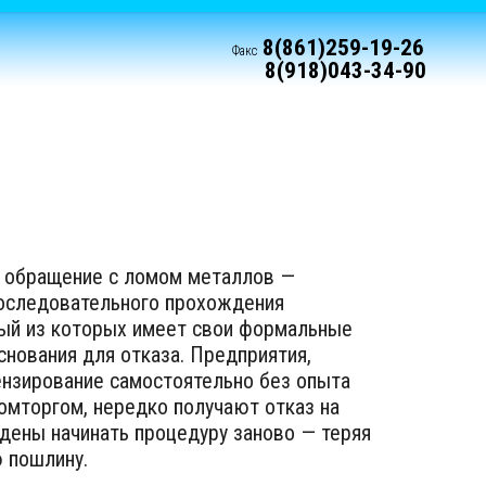
8(861)259-19-26
Факс
8(918)043-34-90
 обращение с ломом металлов —
оследовательного прохождения
дый из которых имеет свои формальные
снования для отказа. Предприятия,
нзирование самостоятельно без опыта
омторгом, нередко получают отказ на
дены начинать процедуру заново — теряя
 пошлину.