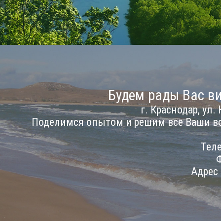
Будем рады Вас ви
г. Краснодар, ул. 
Поделимся опытом и решим все Ваши в
Теле
Ф
Адрес