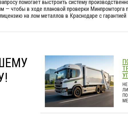
 запросу помогает выстроить систему производственн
м — чтобы в ходе плановой проверки Минпромторга 
ицензию на лом металлов в Краснодаре с гарантией р
ШЕМУ
П
Т
У!
У
НЕ
ЛИ
ПО
МЕ