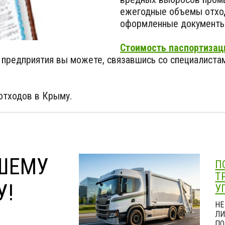
ежегодные объемы отход
оформленные документы 
Стоимость паспортизац
а предприятия вы можете, связавшись со специалистам
 отходов в Крыму.
ШЕМУ
П
Т
У!
У
НЕ
ЛИ
ПО