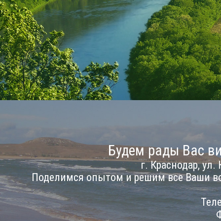
Будем рады Вас ви
г. Краснодар, ул. 
Поделимся опытом и решим все Ваши в
Теле
Ф