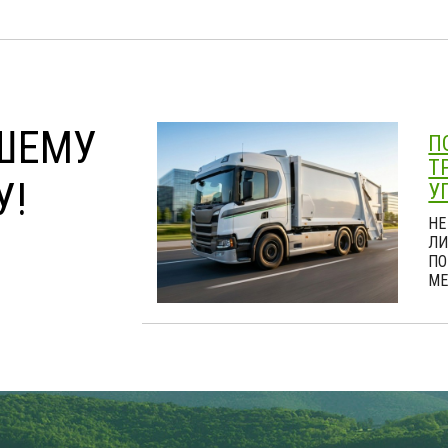
ШЕМУ
П
Т
У!
У
НЕ
ЛИ
ПО
МЕ