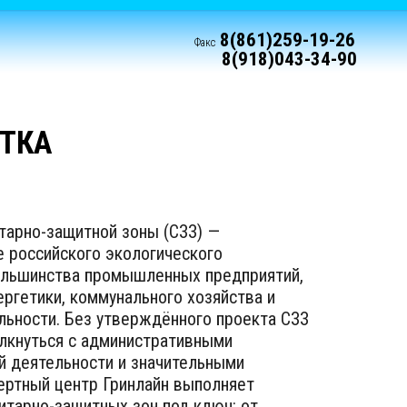
8(861)259-19-26
Факс
8(918)043-34-90
ОТКА
тарно-защитной зоны (СЗЗ) —
 российского экологического
ольшинства промышленных предприятий,
ергетики, коммунального хозяйства и
льности. Без утверждённого проекта СЗЗ
олкнуться с административными
й деятельности и значительными
ертный центр Гринлайн выполняет
итарно-защитных зон под ключ: от