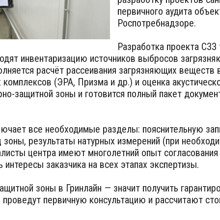
первичного аудита объе
Роспотребнадзоре.
Разработка проекта СЗЗ 
водят инвентаризацию источников выбросов загрязня
полняется расчёт рассеивания загрязняющих веществ 
комплексов (ЭРА, Призма и др.) и оценка акустическ
но-защитной зоны и готовится полный пакет докумен
лючает все необходимые разделы: пояснительную зап
ц зоны, результаты натурных измерений (при необход
алисты центра имеют многолетний опыт согласования
 интересы заказчика на всех этапах экспертизы.
защитной зоны в Гринлайн — значит получить гарантир
ы проведут первичную консультацию и рассчитают сто