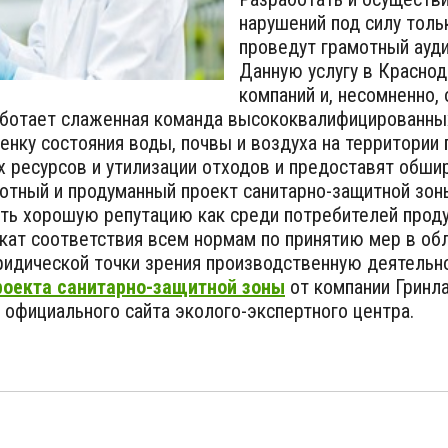
нарушений под силу тол
проведут грамотный ауди
Данную услугу в Краснод
компаний и, несомненно, 
аботает слаженная команда высококвалифицированных
енку состояния воды, почвы и воздуха на территории
 ресурсов и утилизации отходов и предоставят обши
отный и продуманный проект санитарно-защитной зон
ть хорошую репутацию как среди потребителей продук
икат соответствия всем нормам по принятию мер в о
ридической точки зрения производственную деятельн
проекта санитарно-защитной зоны
от компании Гринла
 официального сайта эколого-экспертного центра.
ь