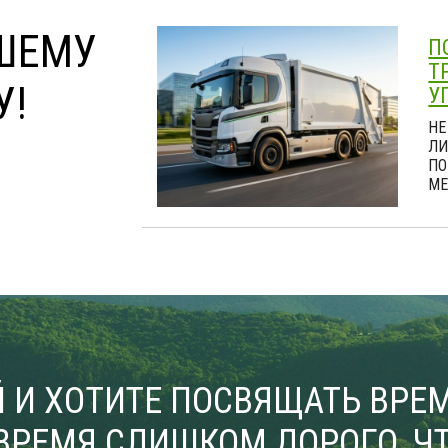
ШЕМУ
П
Т
У!
У
НЕ
ЛИ
ПО
МЕ
 И ХОТИТЕ ПОСВЯЩАТЬ ВРЕМ
ВРЕМЯ СЛИШКОМ ДОРОГО, ЧТ