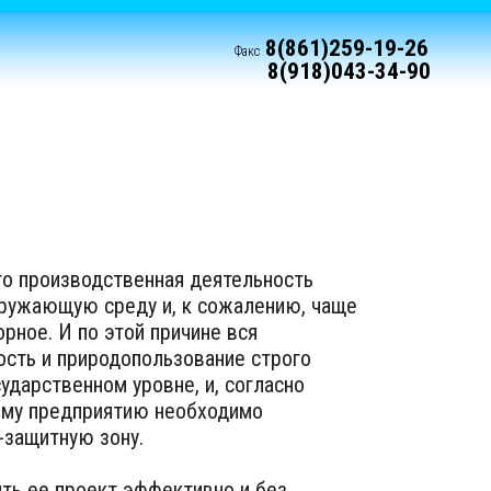
8(861)259-19-26
Факс
8(918)043-34-90
что производственная деятельность
кружающую среду и, к сожалению, чаще
рное. И по этой причине вся
сть и природопользование строго
ударственном уровне, и, согласно
ому предприятию необходимо
-защитную зону.
ть ее проект эффективно и без