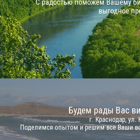
С радостью поможем Вашему би
выгодное пр
Будем рады Вас ви
г. Краснодар, ул. 
Поделимся опытом и решим все Ваши в