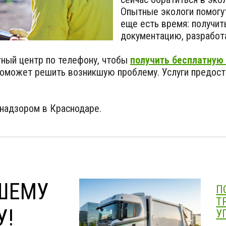
Опытные экологи помогут
еще есть время: получи
документацию, разработ
тный центр по телефону, чтобы
получить бесплатную
поможет решить возникшую проблему. Услуги предос
днадзором в Краснодаре.
ШЕМУ
П
Т
У!
У