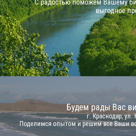
С радостью поможем Вашему би
выгодное пр
Будем рады Вас ви
г. Краснодар, ул. 
Поделимся опытом и решим все Ваши в