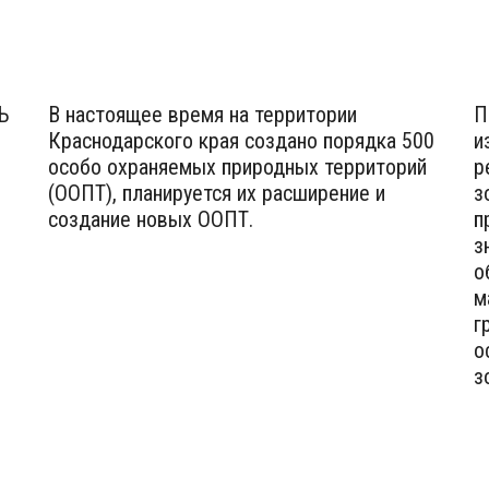
Ь
В настоящее время на территории
П
Краснодарского края создано порядка 500
и
особо охраняемых природных территорий
р
(ООПТ), планируется их расширение и
з
создание новых ООПТ.
п
з
о
м
г
о
з