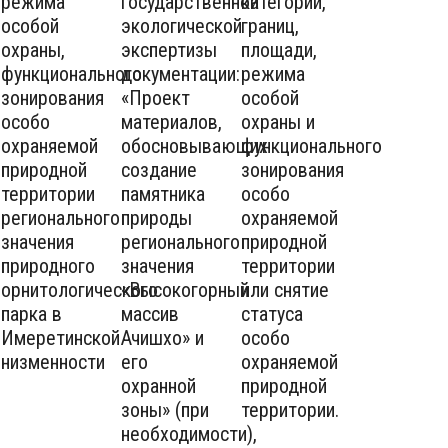
режима
государственной
категории,
особой
экологической
границ,
охраны,
экспертизы
площади,
функционального
документации:
режима
зонирования
«Проект
особой
особо
материалов,
охраны и
охраняемой
обосновывающих
функционального
природной
создание
зонирования
территории
памятника
особо
регионального
природы
охраняемой
значения
регионального
природной
природного
значения
территории
орнитологического
«Высокогорный
или снятие
парка в
массив
статуса
Имеретинской
Ачишхо» и
особо
низменности
его
охраняемой
охранной
природной
зоны» (при
территории.
необходимости),