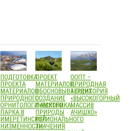
ПОДГОТОВКА
ПРОЕКТ
ООПТ –
ПРОЕКТА
МАТЕРИАЛОВ,
ПРИРОДНАЯ
МАТЕРИАЛОВ
ОБОСНОВЫВАЮЩИХ
ТЕРРИТОРИЯ
ПРИРОДНОГО
СОЗДАНИЕ
«ВЫСОКОГОРНЫЙ
ОРНИТОЛОГИЧЕСКОГО
ПАМЯТНИКА
МАССИВ
ПАРКА В
ПРИРОДЫ
АЧИШХО»
ИМЕРЕТИНСКОЙ
РЕГИОНАЛЬНОГО
НИЗМЕННОСТИ
ЗНАЧЕНИЯ