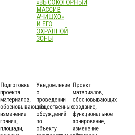
«ВЫСОКОГОРНЫЙ
МАССИВ
АЧИШХО»
И ЕГО
ОХРАННОЙ
ЗОНЫ
Подготовка
Уведомление
Проект
проекта
о
материалов,
материалов,
проведении
обосновывающих
обосновывающих
общественных
создание,
изменение
обсуждений
функциональное
границ,
по
зонирование,
площади,
объекту
изменение